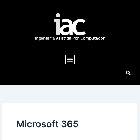
Ir
al
contenido
Microsoft 365