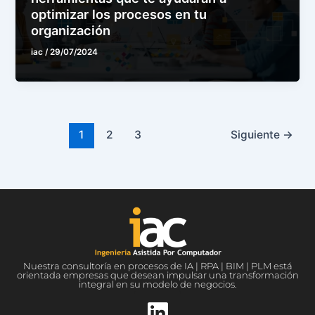
optimizar los procesos en tu
organización
iac
/
29/07/2024
1
2
3
Siguiente
→
Nuestra consultoría en procesos de IA | RPA | BIM | PLM está
orientada empresas que desean impulsar una transformación
integral en su modelo de negocios.
L