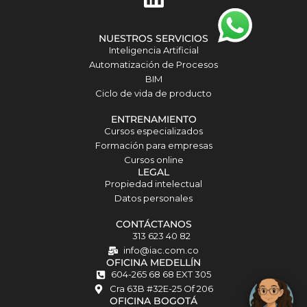
i
n
NUESTROS SERVICIOS
k
Inteligencia Artificial
Automatización de Procesos
e
BIM
d
Ciclo de vida de producto
i
ENTRENAMIENTO
Cursos especializados
n
Formación para empresas
Cursos online
Matilda · Chat IA
LEGAL
Propiedad intelectual
Datos personales
CONTÁCTANOS
313 623 40 82
info@iac.com.co
OFICINA MEDELLÍN
604-265 68 68 EXT 305
Cra 63B #32E-25 Of 206
OFICINA BOGOTÁ