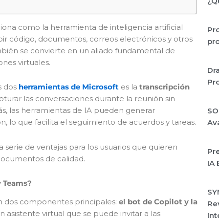
¿Q
iona como la herramienta de inteligencia artificial
Pro
bir código, documentos, correos electrónicos y otros
pro
ambién se convierte en un aliado fundamental de
nes virtuales.
Dra
Pro
s dos
herramientas de Microsoft
es la
transcripción
pturar las conversaciones durante la reunión sin
, las herramientas de IA pueden generar
SO
ión, lo que facilita el seguimiento de acuerdos y tareas.
Av
 serie de ventajas para los usuarios que quieren
Pr
 documentos de calidad.
IA 
y Teams?
SY
en dos componentes principales:
el bot de Copilot y la
Rev
un asistente virtual que se puede invitar a las
Int