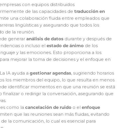
 empresas con equipos distribuidos
normemente de las capacidades de
traducción en
rmite una colaboración fluida entre empleados que
arreras lingüísticas y asegurando que todos los
o de la reunión.
uede generar
análisis de datos
durante y después de
endencias o incluso el
estado de ánimo
de los
 lenguaje y las emociones. Esto proporciona a los
s para mejorar la toma de decisiones y el enfoque en
 La IA ayuda a
gestionar agendas
, sugiriendo horarios
dos los miembros del equipo, lo que resulta en menos
ede identificar momentos en que una reunión se está
finalizar o redirigir la conversación, asegurando que
as.
nes como la
cancelación de ruido
o el
enfoque
iten que las reuniones sean más fluidas, evitando
 de la comunicación, lo cual es esencial para
n.