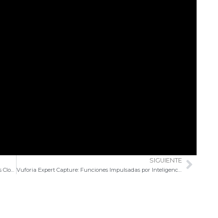
SIGUIENTE
Sigui
Gestiona tus datos de ingeniería con los nuevos paquetes Cloud PLM de 3DEXPERIENCE
Vuforia Expert Capture: Funciones Impulsadas por Inteligencia Artificial