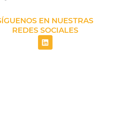
SÍGUENOS EN NUESTRAS
REDES SOCIALES
L
i
n
k
e
d
i
n