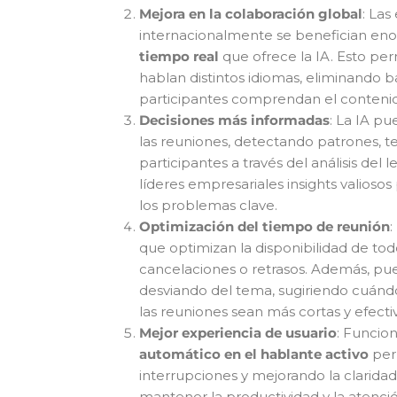
Mejora en la colaboración global
: Las
internacionalmente se benefician e
tiempo real
que ofrece la IA. Esto pe
hablan distintos idiomas, eliminando b
participantes comprendan el contenid
Decisiones más informadas
: La IA p
las reuniones, detectando patrones, t
participantes a través del análisis del
líderes empresariales insights valioso
los problemas clave.
Optimización del tiempo de reunión
:
que optimizan la disponibilidad de to
cancelaciones o retrasos. Además, pu
desviando del tema, sugiriendo cuándo 
las reuniones sean más cortas y efectiv
Mejor experiencia de usuario
: Funcio
automático en el hablante activo
perm
interrupciones y mejorando la claridad
mantener la productividad y la atenció