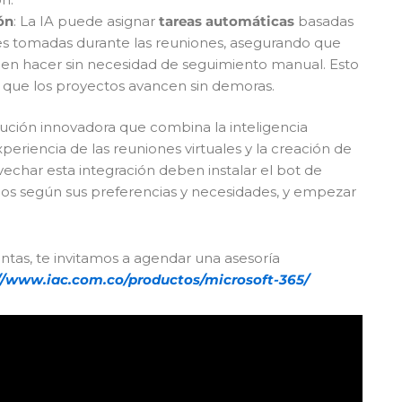
ón
: La IA puede asignar
tareas automáticas
basadas
ones tomadas durante las reuniones, asegurando que
ben hacer sin necesidad de seguimiento manual. Esto
a que los proyectos avancen sin demoras.
lución innovadora que combina la inteligencia
xperiencia de las reuniones virtuales y la creación de
char esta integración deben instalar el bot de
arlos según sus preferencias y necesidades, y empezar
tas, te invitamos a agendar una asesoría
//www.iac.com.co/productos/microsoft-365/