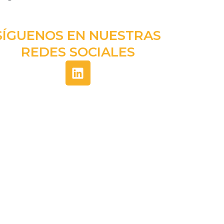
SÍGUENOS EN NUESTRAS
REDES SOCIALES
L
i
n
k
e
d
i
n