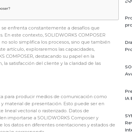
¿Q
poser?
Pro
pro
ría se enfrenta constantemente a desafíos que
entes. En este contexto, SOLIDWORKS COMPOSER
o solo simplifica los procesos, sino que también
Dra
te artículo, exploraremos las capacidades,
Pro
RKS COMPOSER, destacando su papel en la
a satisfacción del cliente y la claridad de las
SO
Av
Pr
ta para producir medios de comunicación como
IA 
s y material de presentación. Esto puede ser en
 lineal vectorial o rasterizado. Datos de
SY
en importarse a SOLIDWORKS Composer y
Rev
e los datos en diferentes orientaciones y estados de
Int
s según corresponda.