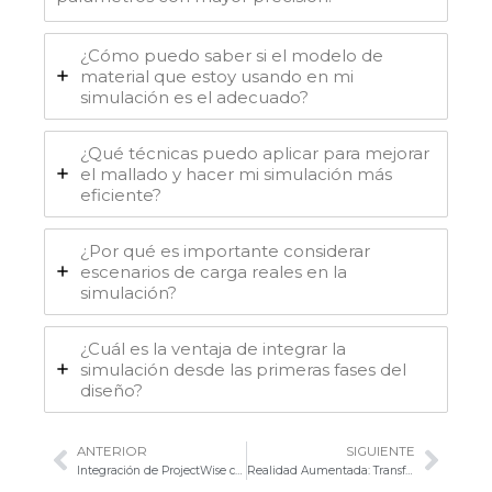
¿Cómo puedo saber si el modelo de
material que estoy usando en mi
simulación es el adecuado?
¿Qué técnicas puedo aplicar para mejorar
el mallado y hacer mi simulación más
eficiente?
¿Por qué es importante considerar
escenarios de carga reales en la
simulación?
¿Cuál es la ventaja de integrar la
simulación desde las primeras fases del
diseño?
ANTERIOR
SIGUIENTE
Ant
Sigu
Integración de ProjectWise con Microsoft 365: Optimización de la Gestión Documental
Realidad Aumentada: Transformando las Instrucciones Digitales