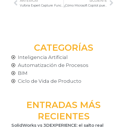
ANTERIOR
SIGUIENTE
Ant
Sigu
Vuforia Expert Capture: Funciones Impulsadas por Inteligencia Artificial
¿Cómo Microsoft Copilot puede influir en las estrategias empresariales?
CATEGORÍAS
Inteligencia Artificial
Automatización de Procesos
BIM
Ciclo de Vida de Producto
ENTRADAS MÁS
RECIENTES
SolidWorks vs 3DEXPERIENCE: el salto real