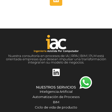
i
n
k
e
d
i
n
Nuestra consultoría en procesos de IA | RPA | BIM | PLM está
orientada empresas que desean impulsar una transformación
integral en su modelo de negocios.
L
i
n
NUESTROS SERVICIOS
k
Inteligencia Artificial
Automatización de Procesos
e
BIM
d
Ciclo de vida de producto