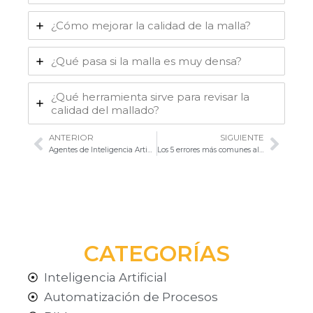
¿Cómo mejorar la calidad de la malla?
¿Qué pasa si la malla es muy densa?
¿Qué herramienta sirve para revisar la
calidad del mallado?
ANTERIOR
SIGUIENTE
Ant
Sigu
Agentes de Inteligencia Artificial para la Transformación Empresarial
Los 5 errores más comunes al implementar automatización en tu empresa (y cómo evitarlos)
CATEGORÍAS
Inteligencia Artificial
Automatización de Procesos