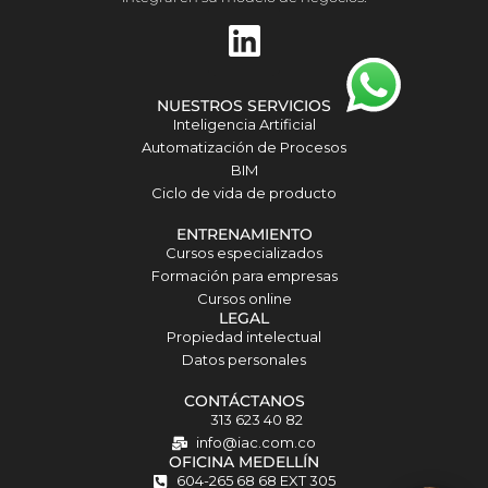
L
i
n
NUESTROS SERVICIOS
k
Inteligencia Artificial
Automatización de Procesos
e
BIM
d
Ciclo de vida de producto
i
ENTRENAMIENTO
Cursos especializados
n
Formación para empresas
Cursos online
Matilda · Chat IA
LEGAL
Propiedad intelectual
Datos personales
CONTÁCTANOS
313 623 40 82
info@iac.com.co
OFICINA MEDELLÍN
604-265 68 68 EXT 305