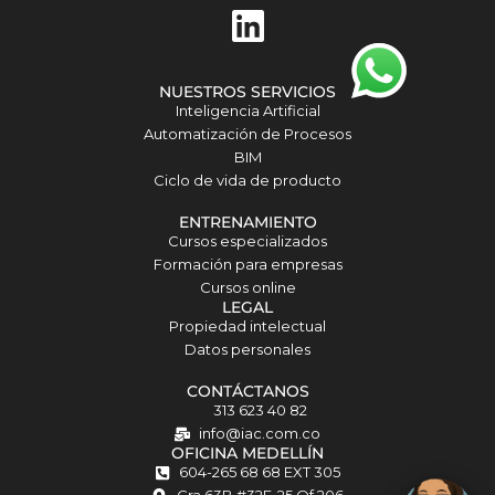
L
i
n
NUESTROS SERVICIOS
k
Inteligencia Artificial
Automatización de Procesos
e
BIM
d
Ciclo de vida de producto
i
ENTRENAMIENTO
Cursos especializados
n
Formación para empresas
Cursos online
Matilda · Chat IA
LEGAL
Propiedad intelectual
Datos personales
CONTÁCTANOS
313 623 40 82
info@iac.com.co
OFICINA MEDELLÍN
604-265 68 68 EXT 305