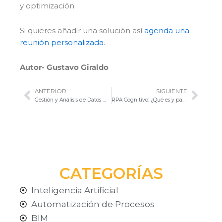
y optimización.
Si quieres añadir una solución así
agenda una
reunión personalizada
.
Autor- Gustavo Giraldo
ANTERIOR
SIGUIENTE
Ant
Sigu
Gestión y Análisis de Datos mediante la integración de Bexel Manager y Power BI
RPA Cognitivo: ¿Qué es y para qué sirve?
CATEGORÍAS
Inteligencia Artificial
Automatización de Procesos
BIM