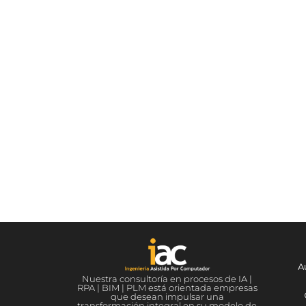
A
Nuestra consultoría en procesos de IA |
RPA | BIM | PLM está orientada empresas
que desean impulsar una
transformación integral en su modelo de