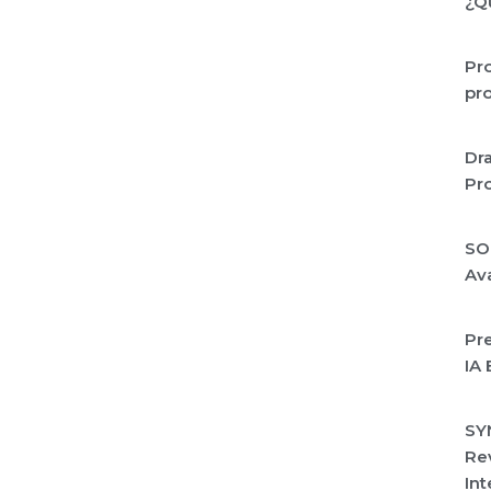
¿Q
Pro
pro
Dra
Pro
SO
Av
Pr
IA 
SY
Rev
Int