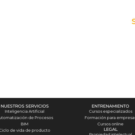
NUESTROS SERVICIOS
ENTRENAMIENTO
Inteligencia Artificial
Cursos especializados
utomatización de Procesos
Formación para empresa
BIM
Cursos online
LEGAL
Ciclo de vida de producto
Propiedad intelectual