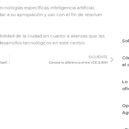
nologías específicas: inteligencia artificial,
ar a su apropiación y uso con el fin de resolver
ibilidad de la ciudad en cuanto a alianzas que les
Sol
esarrollos tecnológicos en este centro.
SIGUIENTE
Cóm
Sigui
Estaremos presentes en la Feria de Expoconstrucción y Diseño 2019
Conoce la diferencia entre VDC & BIM
el
Lo 
of
Op
Ag