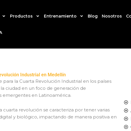
Productos
Entrenamiento
Blog
Nosotros
C
A
evolución Industrial en Medellín
 para la Cuarta Revolución Industrial en los países
a la ciudad en un foco de generación de
as emergentes en Latinoamérica.
a cuarta revolución se caracteriza por tener varias
digital y biológico, impactando de manera positiva en