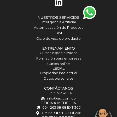
i
n
NUESTROS SERVICIOS
k
Inteligencia Artificial
Automatización de Procesos
e
BIM
d
Ciclo de vida de producto
i
ENTRENAMIENTO
Cursos especializados
n
Formación para empresas
Cursos online
Matilda · Chat IA
LEGAL
Propiedad intelectual
Datos personales
CONTÁCTANOS
313 623 40 82
info@iac.com.co
OFICINA MEDELLÍN
604-265 68 68 EXT 305
Cra 63B #32E-25 Of 206