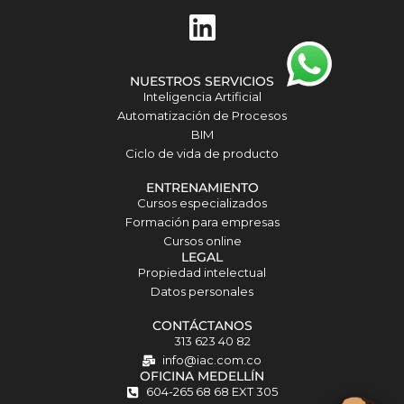
L
i
n
NUESTROS SERVICIOS
k
Inteligencia Artificial
Automatización de Procesos
e
BIM
d
Ciclo de vida de producto
i
ENTRENAMIENTO
Cursos especializados
n
Formación para empresas
Cursos online
Matilda · Chat IA
LEGAL
Propiedad intelectual
Datos personales
CONTÁCTANOS
313 623 40 82
info@iac.com.co
OFICINA MEDELLÍN
604-265 68 68 EXT 305