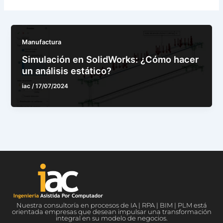
Manufactura
Simulación en SolidWorks: ¿Cómo hacer
un análisis estático?
iac
/
17/07/2024
Nuestra consultoría en procesos de IA | RPA | BIM | PLM está
orientada empresas que desean impulsar una transformación
integral en su modelo de negocios.