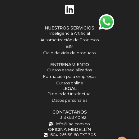
L
i
n
NUESTROS SERVICIOS
k
Inteligencia Artificial
Automatización de Procesos
e
BIM
d
Ciclo de vida de producto
i
ENTRENAMIENTO
Cursos especializados
n
Formación para empresas
Cursos online
Matilda · Chat IA
LEGAL
Propiedad intelectual
Datos personales
CONTÁCTANOS
313 623 40 82
info@iac.com.co
OFICINA MEDELLÍN
604-265 68 68 EXT 305