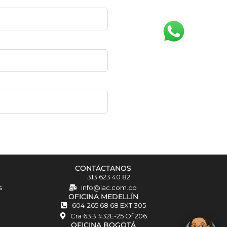
Matilda · Chat IA
CONTÁCTANOS
313 623 40 82
s
info@iac.com.co
OFICINA MEDELLÍN
604-265 68 68 EXT 305
Cra 63B #32E-25 Of 206
OFICINA BOGOTÁ