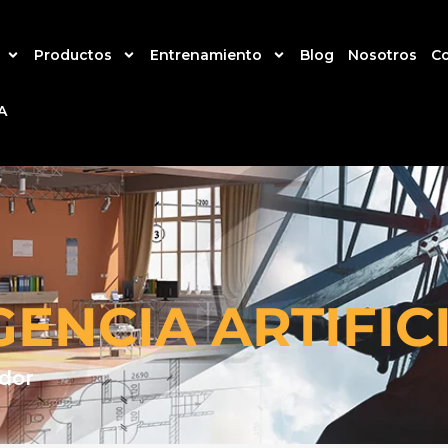
Productos
Entrenamiento
Blog
Nosotros
C
A
GENCIA ARTIFIC
ador