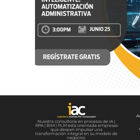
A
Nuestra consultoría en procesos de IA |
RPA | BIM | PLM está orientada empresas
que desean impulsar una
transformación integral en su modelo de
negocios.