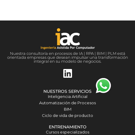
Nuestra consultoría en procesos de IA | RPA | BIM | PLM está
orientada empresas que desean impulsar una transformación
integral en su modelo de negocios.
L
i
n
NUESTROS SERVICIOS
k
Inteligencia Artificial
Automatización de Procesos
e
BIM
d
Ciclo de vida de producto
i
ENTRENAMIENTO
Cursos especializados