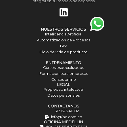
integral en su modelo de negocios.
L
i
n
NUESTROS SERVICIOS
k
Inteligencia Artificial
Automatización de Procesos
e
BIM
d
Ciclo de vida de producto
i
ENTRENAMIENTO
Cursos especializados
n
Formación para empresas
Cursos online
Matilda · Chat IA
LEGAL
Propiedad intelectual
Datos personales
CONTÁCTANOS
313 623 40 82
info@iac.com.co
OFICINA MEDELLÍN
604-265 68 68 EXT 305