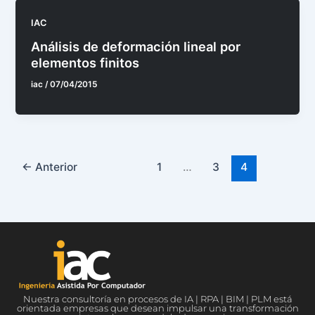
IAC
Análisis de deformación lineal por
elementos finitos
iac
/
07/04/2015
←
Anterior
1
…
3
4
Nuestra consultoría en procesos de IA | RPA | BIM | PLM está
orientada empresas que desean impulsar una transformación